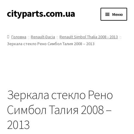
cityparts.com.ua
Перейти
Перейти
Меню
до
до
навігації
контенту
Акційні товари
Головна
Renault-Dacia
Renault Simbol Thalia 2008 - 2013
Зеркала стекло Рено Симбол Талия 2008 – 2013
Защита двигателя
Каталог
Зеркала
Зеркала стекло Рено
Увійти
Симбол Талия 2008 –
Контакти
2013