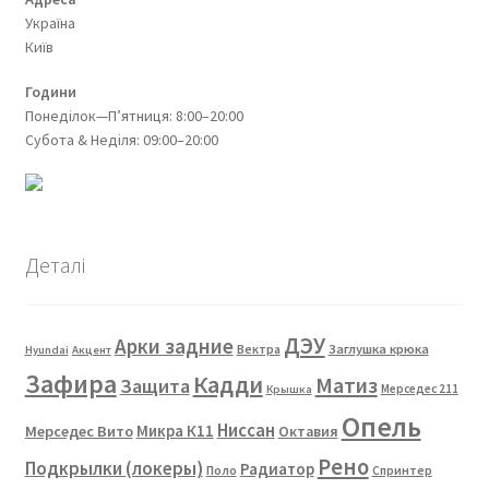
Україна
Київ
Години
Понеділок—П’ятниця: 8:00–20:00
Субота & Неділя: 09:00–20:00
Деталі
ДЭУ
Арки задние
Вектра
Заглушка крюка
Hyundai
Акцент
Зафира
Кадди
Матиз
Защита
Мерседес 211
Крышка
Опель
Ниссан
Мерседес Вито
Микра К11
Октавия
Рено
Подкрылки (локеры)
Радиатор
Поло
Спринтер