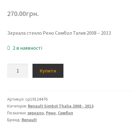
270.00
грн.
Зеркала стекло Рено Симбол Талия 2008 – 2013
2 в наявності
Зеркала
Купити
стекло
Рено
Симбол
Талия
Артикул:
cp19124476
Категорія:
Renault Simbol Thalia 2008 - 2013
2008
Позначки:
зеркало
,
Рено
,
Симбол
-
Бренд:
Renault
2013
кількість