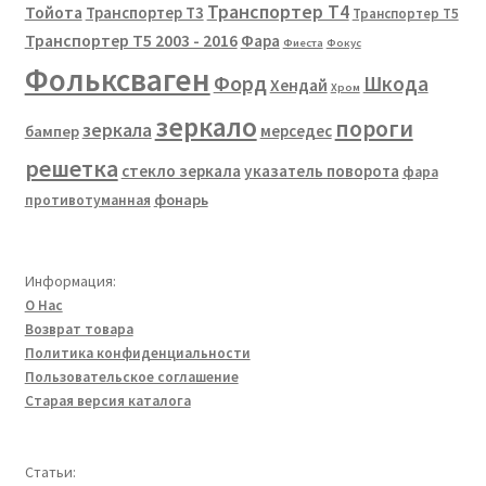
Транспортер Т4
Тойота
Транспортер Т3
Транспортер Т5
Транспортер Т5 2003 - 2016
Фара
Фиеста
Фокус
Фольксваген
Форд
Шкода
Хендай
Хром
зеркало
пороги
зеркала
мерседес
бампер
решетка
стекло зеркала
указатель поворота
фара
фонарь
противотуманная
Информация:
О Нас
Возврат товара
Политика конфиденциальности
Пользовательское соглашение
Старая версия каталога
Статьи: