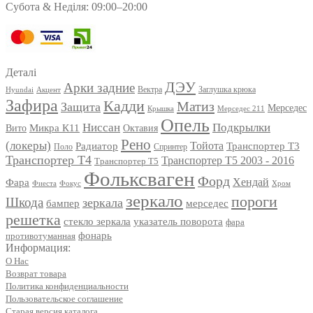
Субота & Неділя: 09:00–20:00
Деталі
ДЭУ
Арки задние
Вектра
Заглушка крюка
Hyundai
Акцент
Зафира
Кадди
Матиз
Защита
Мерседес
Мерседес 211
Крышка
Опель
Ниссан
Подкрылки
Вито
Микра К11
Октавия
Рено
(локеры)
Радиатор
Тойота
Транспортер Т3
Поло
Спринтер
Транспортер Т4
Транспортер Т5 2003 - 2016
Транспортер Т5
Фольксваген
Форд
Фара
Хендай
Фиеста
Фокус
Хром
зеркало
пороги
Шкода
зеркала
мерседес
бампер
решетка
стекло зеркала
указатель поворота
фара
фонарь
противотуманная
Информация:
О Нас
Возврат товара
Политика конфиденциальности
Пользовательское соглашение
Старая версия каталога