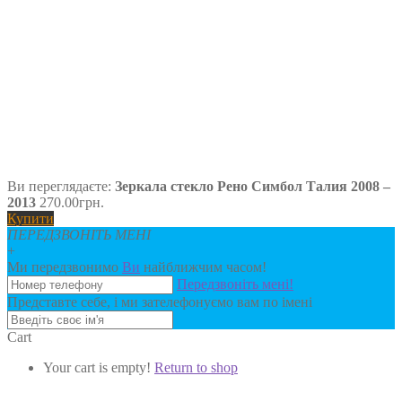
Ви переглядаєте:
Зеркала стекло Рено Симбол Талия 2008 –
2013
270.00
грн.
Купити
ПЕРЕДЗВОНІТЬ МЕНІ
+
Ми передзвонимо
Ви
найближчим часом!
Передзвоніть мені!
Представте себе, і ми зателефонуємо вам по імені
Cart
Your cart is empty!
Return to shop