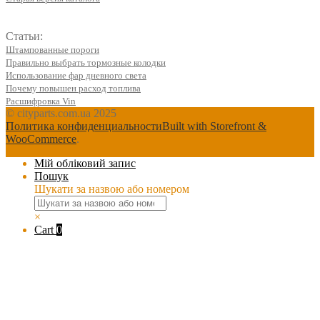
Статьи:
Штампованные пороги
Правильно выбрать тормозные колодки
Использование фар дневного света
Почему повышен расход топлива
Расшифровка Vin
© cityparts.com.ua 2025
Политика конфиденциальности
Built with Storefront &
WooCommerce
.
Мій обліковий запис
Пошук
Шукати за назвою або номером
×
Cart
0