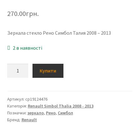
270.00
грн.
Зеркала стекло Рено Симбол Талия 2008 – 2013
2 в наявності
Зеркала
Купити
стекло
Рено
Симбол
Талия
Артикул:
cp19124476
Категорія:
Renault Simbol Thalia 2008 - 2013
2008
Позначки:
зеркало
,
Рено
,
Симбол
-
Бренд:
Renault
2013
кількість