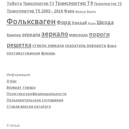
Транспортер Т4
Тойота
Транспортер Т3
Транспортер Т5
Транспортер Т5 2003 - 2016
Фара
Фиеста
Фокус
Фольксваген
Форд
Шкода
Хендай
Хром
зеркало
пороги
зеркала
мерседес
бампер
решетка
стекло зеркала
указатель поворота
фара
фонарь
противотуманная
Информация:
О Нас
Возврат товара
Политика конфиденциальности
Пользовательское соглашение
Старая версия каталога
Статьи: