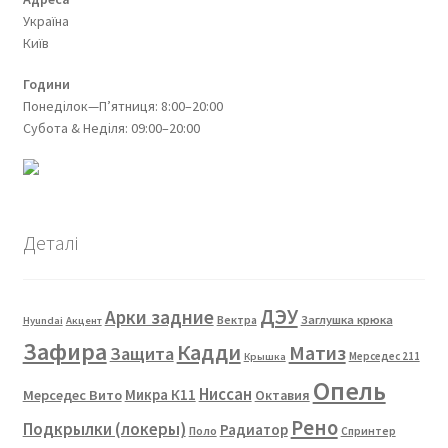
Україна
Київ
Години
Понеділок—П’ятниця: 8:00–20:00
Субота & Неділя: 09:00–20:00
Деталі
ДЭУ
Арки задние
Вектра
Заглушка крюка
Hyundai
Акцент
Зафира
Кадди
Матиз
Защита
Мерседес 211
Крышка
Опель
Ниссан
Мерседес Вито
Микра К11
Октавия
Рено
Подкрылки (локеры)
Радиатор
Поло
Спринтер