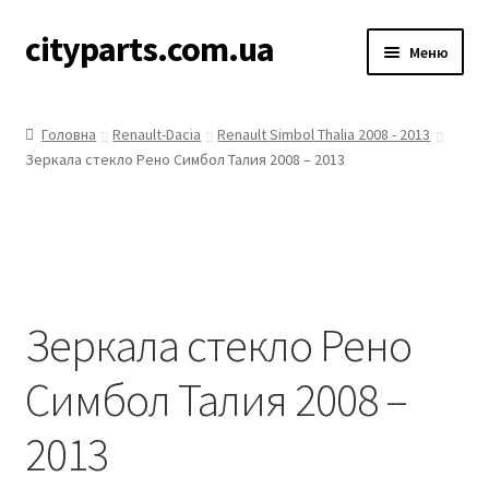
cityparts.com.ua
Перейти
Перейти
Меню
до
до
навігації
контенту
Акційні товари
Головна
Renault-Dacia
Renault Simbol Thalia 2008 - 2013
Зеркала стекло Рено Симбол Талия 2008 – 2013
Защита двигателя
Каталог
Зеркала
Зеркала стекло Рено
Увійти
Симбол Талия 2008 –
Контакти
2013