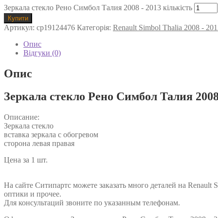
Зеркала стекло Рено Симбол Талия 2008 - 2013 кількість
Купити
Артикул:
cp19124476
Категорія:
Renault Simbol Thalia 2008 - 20
Опис
Відгуки (0)
Опис
Зеркала стекло Рено Симбол Талия 2008
Описание:
Зеркала стекло
вставка зеркала с обогревом
сторона левая правая
Цена за 1 шт.
FP 5639 M11 FP 5639 M12 7701067336 7701067338
На сайте Ситипартс можете заказать много деталей на Renault S
оптики и прочее.
Для консультаций звоните по указанным телефонам.