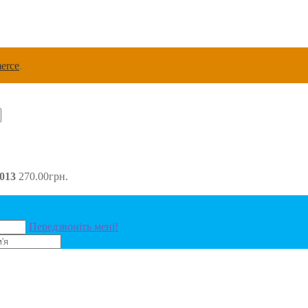
erce
.
013
270.00
грн.
Передзвоніть мені!