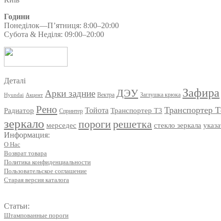
Години
Понеділок—П’ятниця: 8:00–20:00
Субота & Неділя: 09:00–20:00
Деталі
Зафира
ДЭУ
Арки задние
Вектра
Заглушка крюка
Hyundai
Акцент
Рено
Транспортер Т
Радиатор
Тойота
Транспортер Т3
Спринтер
зеркало
решетка
пороги
мерседес
стекло зеркала
указа
Информация:
О Нас
Возврат товара
Политика конфиденциальности
Пользовательское соглашение
Старая версия каталога
Статьи:
Штампованные пороги