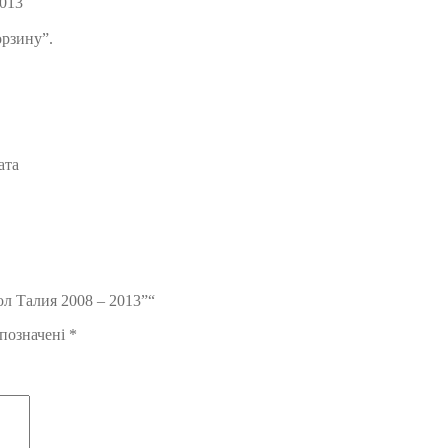
2013
орзину”.
ата
ол Талия 2008 – 2013”“
 позначені
*