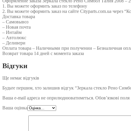
Оформление заказа Зеркала стекло Рено Симбол Талия 2008 – 
1. Вы можете оформить заказ по телефону
2. Вы можете оформить заказ на сайте Cityparts.com.ua через “К
Доставка товара
– Самовывоз
– Новая почта
– Интайм
– Автолюкс
– Деливери
Оплата товара – Наличными при получении – Безналичная опл
Возврат товара 14 дней с момента заказа
Відгуки
Ще немає відгуків
Будьте першим, хто залишив відгук “Зеркала стекло Рено Симб
Ваша e-mail адреса не оприлюднюватиметься.
Обов’язкові поля
Ваша оцінка