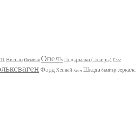
Опель
Ниссан
Подкрылки (локеры)
11
Октавия
Поло
льксваген
Форд
Шкода
зеркала
Хендай
бампер
Хром