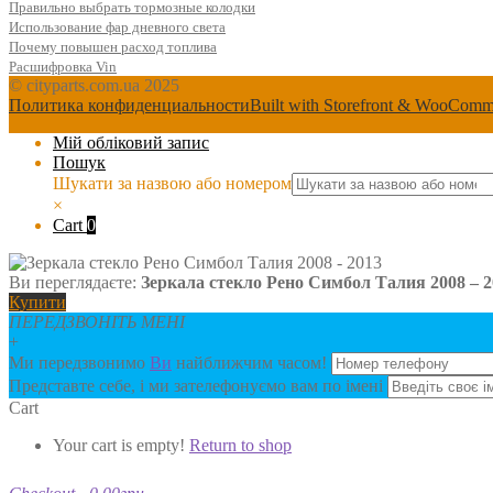
Правильно выбрать тормозные колодки
Использование фар дневного света
Почему повышен расход топлива
Расшифровка Vin
© cityparts.com.ua 2025
Политика конфиденциальности
Built with Storefront & WooComm
Мій обліковий запис
Пошук
Шукати за назвою або номером
×
Cart
0
Ви переглядаєте:
Зеркала стекло Рено Симбол Талия 2008 – 2
Купити
ПЕРЕДЗВОНІТЬ МЕНІ
+
Ми передзвонимо
Ви
найближчим часом!
Представте себе, і ми зателефонуємо вам по імені
Cart
Your cart is empty!
Return to shop