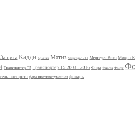
Кадди
Матиз
Защита
Мерседес Вито
Микра К
Мерседес 211
Крышка
Фо
4
Транспортер Т5 2003 - 2016
Фара
Транспортер Т5
Фиеста
Фокус
тель поворота
фонарь
фара противотуманная