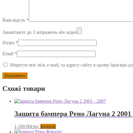
Ваш відгук
*
Завантажте до 3 зображень або відео
Назва
*
Email
*
Зберегти моє ім'я, e-mail, та адресу сайту в цьому браузері 
Схожі товари
Защита бампера Рено Лагуна 2 2001 
1,100.00
грн.
Купити