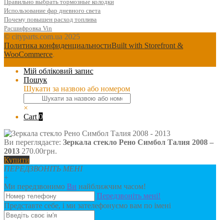
Правильно выбрать тормозные колодки
Использование фар дневного света
Почему повышен расход топлива
Расшифровка Vin
© cityparts.com.ua 2025
Политика конфиденциальности
Built with Storefront &
WooCommerce
.
Мій обліковий запис
Пошук
Шукати за назвою або номером
×
Cart
0
Ви переглядаєте:
Зеркала стекло Рено Симбол Талия 2008 –
2013
270.00
грн.
Купити
ПЕРЕДЗВОНІТЬ МЕНІ
+
Ми передзвонимо
Ви
найближчим часом!
Передзвоніть мені!
Представте себе, і ми зателефонуємо вам по імені