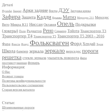
Деталі
ДЭУ
Арки задние
Вектра
Заглушка крюка
Hyundai
Акцент
Зафира
Кадди
Матиз
Защита
Мерседес
Мерседес 211
Крышка
Опель
Ниссан
Подкрылки
Вито
Микра К11
Октавия
Рено
(локеры)
Радиатор
Тойота
Транспортер Т3
Поло
Спринтер
Транспортер Т4
Транспортер Т5 2003 - 2016
Транспортер Т5
Фольксваген
Форд
Фара
Хендай
Фиеста
Фокус
Хром
зеркало
пороги
Шкода
зеркала
мерседес
бампер
решетка
стекло зеркала
указатель поворота
фара
фонарь
противотуманная
Информация:
О Нас
Возврат товара
Политика конфиденциальности
Пользовательское соглашение
Старая версия каталога
Статьи:
Штампованные пороги