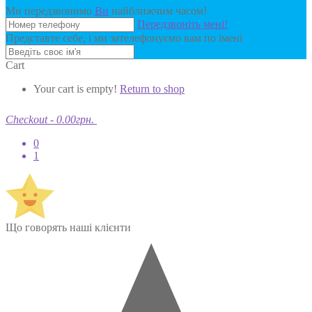
Ми передзвонимо
Ви
найближчим часом!
Передзвоніть мені!
Представте себе, і ми зателефонуємо вам по імені
Cart
Your cart is empty!
Return to shop
Checkout
-
0.00грн.
0
1
Що говорять наші клієнти