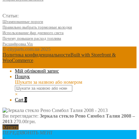
Статьи:
Штампованные пороги
Правильно выбрать тормозные колодки
Использование фар дневного света
Почему повышен расход топлива
Расшифровка Vin
© cityparts.com.ua 2025
Политика конфиденциальности
Built with Storefront &
WooCommerce
.
Мій обліковий запис
Пошук
Шукати за назвою або номером
×
Cart
0
Ви переглядаєте:
Зеркала стекло Рено Симбол Талия 2008 –
2013
270.00
грн.
Купити
ПЕРЕДЗВОНІТЬ МЕНІ
+