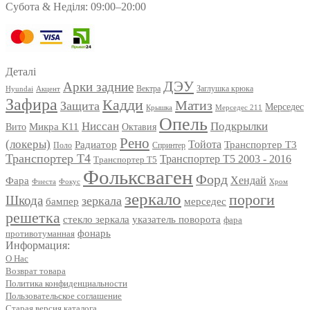
Субота & Неділя: 09:00–20:00
Деталі
ДЭУ
Арки задние
Вектра
Заглушка крюка
Hyundai
Акцент
Зафира
Кадди
Матиз
Защита
Мерседес
Мерседес 211
Крышка
Опель
Ниссан
Подкрылки
Вито
Микра К11
Октавия
Рено
(локеры)
Радиатор
Тойота
Транспортер Т3
Поло
Спринтер
Транспортер Т4
Транспортер Т5 2003 - 2016
Транспортер Т5
Фольксваген
Форд
Фара
Хендай
Фиеста
Фокус
Хром
зеркало
пороги
Шкода
зеркала
мерседес
бампер
решетка
стекло зеркала
указатель поворота
фара
фонарь
противотуманная
Информация:
О Нас
Возврат товара
Политика конфиденциальности
Пользовательское соглашение
Старая версия каталога