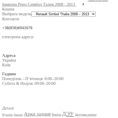
бампера Рено Симбол Талия 2008 - 2013
Кошик
Выбрать модель
Контакти
+38(050)6941670
електрона адреса:
Адреса
Україна
Київ
Години
Понеділок—П’ятниця: 8:00–20:00
Субота & Неділя: 09:00–20:00
Деталі
ДЭУ
Арки задние
Вектра
Заглушка крюка
Hyundai
Акцент