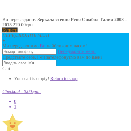
Ви переглядаєте:
Зеркала стекло Рено Симбол Талия 2008 –
2013
270.00
грн.
Купити
ПЕРЕДЗВОНІТЬ МЕНІ
+
Ми передзвонимо
Ви
найближчим часом!
Передзвоніть мені!
Представте себе, і ми зателефонуємо вам по імені
Cart
Your cart is empty!
Return to shop
Checkout
-
0.00грн.
0
1