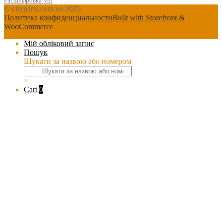
Расшифровка Vin
© cityparts.com.ua 2025
Политика конфиденциальности
Built with Storefront &
WooCommerce
.
Мій обліковий запис
Пошук
Шукати за назвою або номером
×
Cart
0