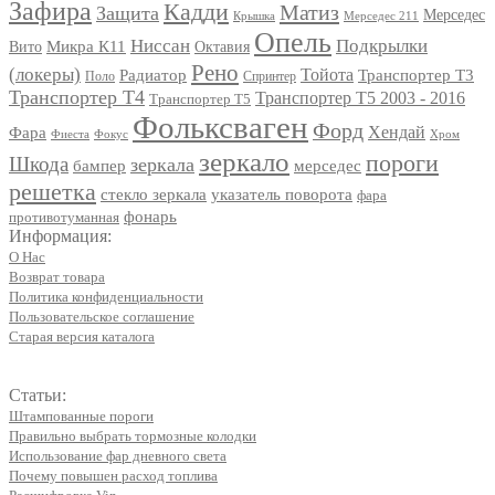
Зафира
Кадди
Матиз
Защита
Мерседес
Мерседес 211
Крышка
Опель
Ниссан
Подкрылки
Вито
Микра К11
Октавия
Рено
(локеры)
Радиатор
Тойота
Транспортер Т3
Поло
Спринтер
Транспортер Т4
Транспортер Т5 2003 - 2016
Транспортер Т5
Фольксваген
Форд
Фара
Хендай
Фиеста
Фокус
Хром
зеркало
пороги
Шкода
зеркала
мерседес
бампер
решетка
стекло зеркала
указатель поворота
фара
фонарь
противотуманная
Информация:
О Нас
Возврат товара
Политика конфиденциальности
Пользовательское соглашение
Старая версия каталога
Статьи:
Штампованные пороги
Правильно выбрать тормозные колодки
Использование фар дневного света
Почему повышен расход топлива