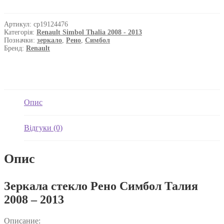
Зеркала стекло Рено Симбол Талия
2008 – 2013
Описание:
Зеркала стекло
вставка зеркала с обогревом
сторона левая правая
Цена за 1 шт.
FP 5639 M11 FP 5639 M12 7701067336 7701067338
На сайте Ситипартс можете заказать много деталей на Renault
Simbol Thalia для ремонта кузова: пороги, арки, крылья,
ремонтные части дверей, панели, бампера, детали подвески,
двигателя, оптики и прочее.
Для консультаций звоните по указанным телефонам.
Оформление заказа Зеркала стекло Рено Симбол Талия 2008 –
2013
1. Вы можете оформить заказ по телефону
2. Вы можете оформить заказ на сайте Cityparts.com.ua через
“Корзину”.