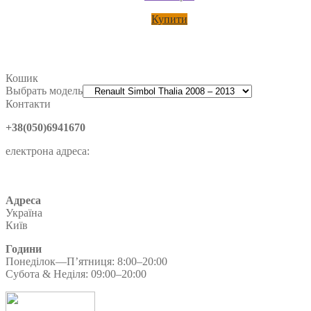
Години
Понеділок—П’ятниця: 8:00–20:00
Субота & Неділя: 09:00–20:00
Деталі
ДЭУ
Арки задние
Вектра
Заглушка крюка
Hyundai
Акцент
Зафира
Кадди
Матиз
Защита
Мерседес
Мерседес 211
Крышка
Опель
Ниссан
Подкрылки
Вито
Микра К11
Октавия
Рено
(локеры)
Радиатор
Тойота
Транспортер Т3
Поло
Спринтер
Транспортер Т4
Транспортер Т5 2003 - 2016
Транспортер Т5
Фольксваген
Форд
Фара
Хендай
Фиеста
Фокус
Хром
зеркало
пороги
Шкода
зеркала
мерседес
бампер
решетка
стекло зеркала
указатель поворота
фара
фонарь
противотуманная
Информация:
О Нас
Возврат товара