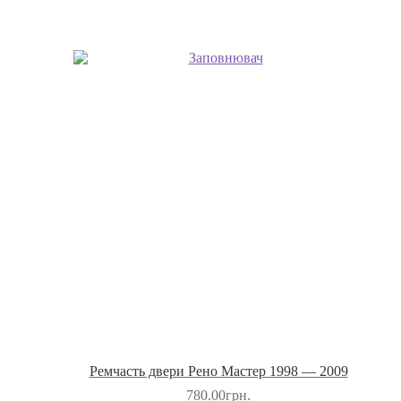
Ремчасть двери Рено Мастер 1998 — 2009
780.00
грн.
Купити
Кошик
Выбрать модель
Контакти
+38(050)6941670
електрона адреса:
Адреса
Україна
Київ