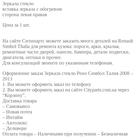
Доставка товара
– Самовывоз
– Новая почта
– Интайм
– Автолюкс
– Деливери
Оплата товара – Наличными при получении – Безналичная
оплата
Возврат товара 14 дней с момента заказа
Відгуки
Ще немає відгуків
Ваша e-mail адреса не оприлюднюватиметься.
Обов’язкові
поля позначені
*
Ваша оцінка
Ваш відгук
*