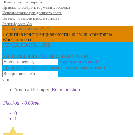
Checkout
-
0.00грн.
0
1
Що говорять наші клієнти