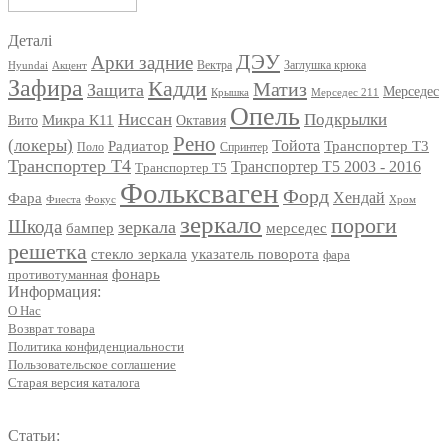
Политика конфиденциальности
Пользовательское соглашение
Старая версия каталога
Статьи:
Штампованные пороги
Правильно выбрать тормозные колодки
Использование фар дневного света
Почему повышен расход топлива
Расшифровка Vin
© cityparts.com.ua 2025
Политика конфиденциальности
Built with Storefront &
WooCommerce
.
ПЕРЕДЗВОНІТЬ МЕНІ
+
Ми передзвонимо
Ви
найближчим часом!
Передзвоніть мені!
Представте себе, і ми зателефонуємо вам по імені
Cart
Your cart is empty!
Return to shop