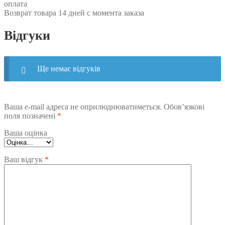
Завантажте до 3 зображень або відео
Назва
*
Email
*
Зберегти моє ім'я, e-mail, та адресу сайту в цьому браузері
для моїх подальших коментарів.
Схожі товари